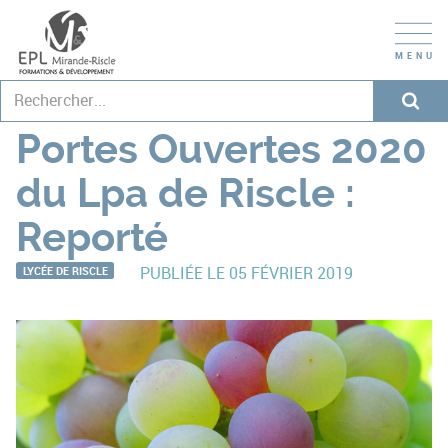
Portes Ouvertes 2020 du Lpa de Riscle : Reporté
Le Blog
Lycée de Riscle
Portes Ouvertes 2020
du Lpa de Riscle :
Reporté
LYCÉE DE RISCLE
PUBLIÉE LE 05 FÉVRIER 2019